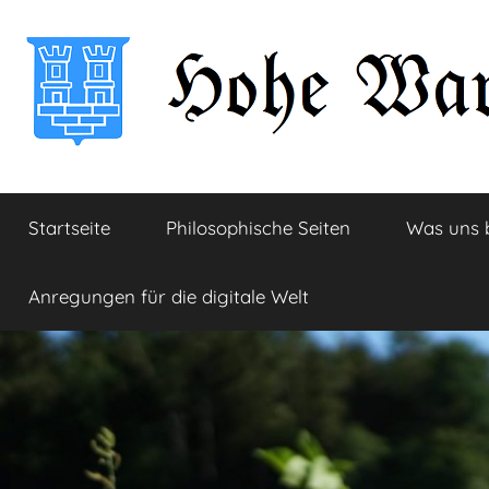
Zum
Inhalt
springen
Hohe
Startseite
Startseite
Philosophische Seiten
Was uns 
Warte
Anregungen für die digitale Welt