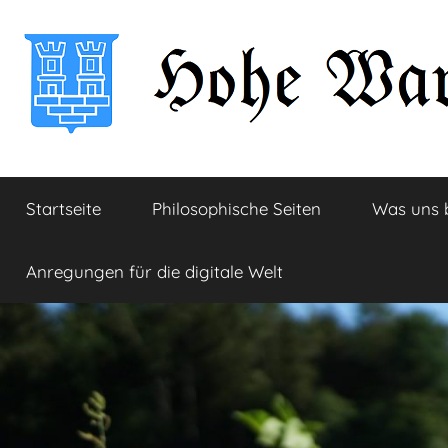
Zum
Inhalt
springen
Hohe
Startseite
Startseite
Philosophische Seiten
Was uns 
Warte
Anregungen für die digitale Welt