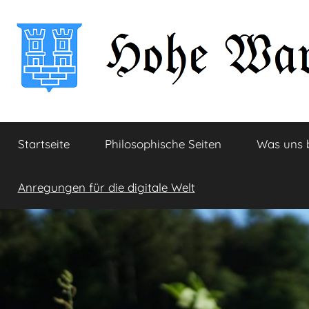
Zum
Inhalt
springen
Hohe
Startseite
Startseite
Philosophische Seiten
Was uns 
Warte
Anregungen für die digitale Welt