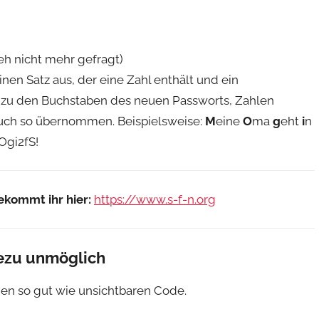
eh nicht mehr gefragt)
inen Satz aus, der eine Zahl enthält und ein
zu den Buchstaben des neuen Passworts, Zahlen
uch so übernommen. Beispielsweise:
M
eine
O
ma
g
eht
i
n
Ogi2fS!
ekommt ihr hier:
https://www.s-f-n.org
ezu unmöglich
gen so gut wie unsichtbaren Code.