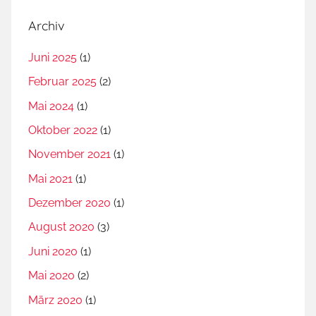
t
Archiv
l
i
Juni 2025
(1)
n
Februar 2025
(2)
g
s
Mai 2024
(1)
s
Oktober 2022
(1)
t
November 2021
(1)
r
o
Mai 2021
(1)
m
Dezember 2020
(1)
,
August 2020
(3)
G
l
Juni 2020
(1)
o
Mai 2020
(2)
b
März 2020
(1)
a