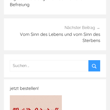
r
Befreiung
i
k
a
,
Nächster Beitrag
b
Vom Sinn des Lebens und vom Sinn des
Sterbens
l
a
c
k
Suchen
l
nach:
i
Suchen
v
e
jetzt bestellen!
s
m
a