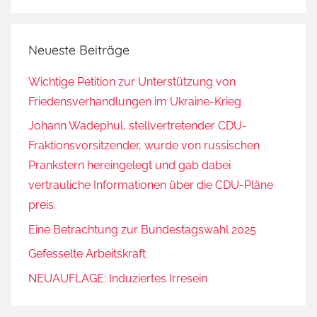
l
t
Neueste Beiträge
h
,
Wichtige Petition zur Unterstützung von
E
Friedensverhandlungen im Ukraine-Krieg
n
g
Johann Wadephul, stellvertretender CDU-
l
Fraktionsvorsitzender, wurde von russischen
a
Prankstern hereingelegt und gab dabei
n
vertrauliche Informationen über die CDU-Pläne
d
preis.
,
Eine Betrachtung zur Bundestagswahl 2025
F
Gefesselte Arbeitskraft
l
ü
NEUAUFLAGE: Induziertes Irresein
c
h