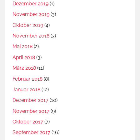
l
Dezember 2019
(1)
i
November 2019
(3)
s
Oktober 2019
(4)
i
e
November 2018
(3)
r
Mai 2018
(2)
u
April 2018
(3)
n
g
März 2018
(11)
,
Februar 2018
(8)
G
Januar 2018
(12)
r
Dezember 2017
(10)
o
ß
November 2017
(9)
b
Oktober 2017
(7)
r
September 2017
(16)
i