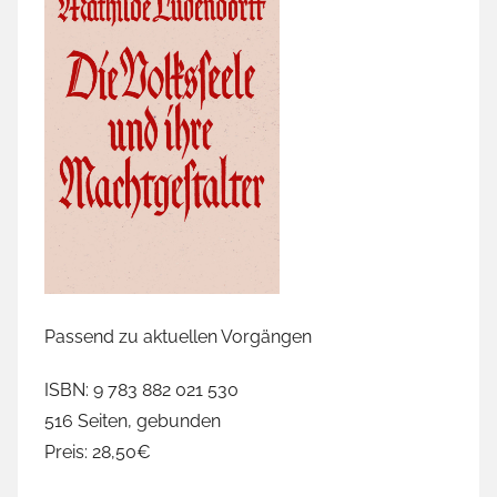
t
t
e
r
,
b
l
m
,
C
o
m
Passend zu aktuellen Vorgängen
m
o
ISBN: 9 783 882 021 530
n
516 Seiten, gebunden
w
Preis: 28,50€
e
a