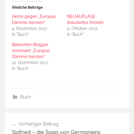
Ähnliche Beiträge
Hetze gegen „Europas
NEUAUFLAGE:
Dämme bersten“
Induziertes Irresein
9. November 2017
9. Oktober 2022
In "Buch"
In "Buch"
Bekannter Blogger
rezensiert „Europas
Dämme bersten“
12. Dezember 2017
In "Buch"
Buch
A
Beitragsnavigation
m
Vorheriger Beitrag
e
Sigfried – die Saga von Germaniens