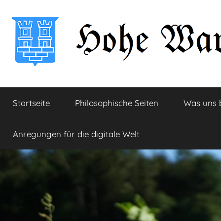
Zum
Inhalt
springen
Hohe
Startseite
Startseite
Philosophische Seiten
Was uns 
Warte
Anregungen für die digitale Welt