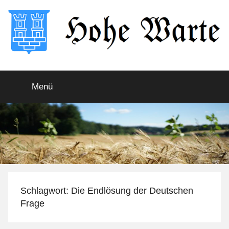
Zum
Inhalt
springen
Hohe
Startseite
Menü
Warte
Schlagwort:
Die Endlösung der Deutschen
Frage