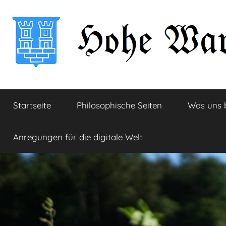
Zum
Inhalt
springen
Hohe
Startseite
Startseite
Philosophische Seiten
Was uns 
Warte
Anregungen für die digitale Welt