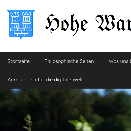
Zum
Inhalt
springen
Hohe
Startseite
Startseite
Philosophische Seiten
Was uns 
Warte
Anregungen für die digitale Welt