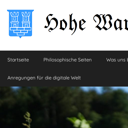
Zum
Inhalt
springen
Hohe
Startseite
Startseite
Philosophische Seiten
Was uns 
Warte
Anregungen für die digitale Welt