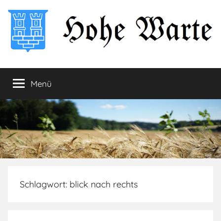
Zum
Inhalt
springen
Hohe
Startseite
Menü
Warte
Schlagwort:
blick nach rechts