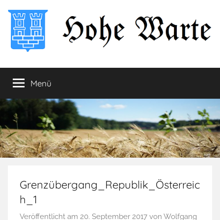
Zum
Inhalt
springen
Hohe
Startseite
Menü
Warte
Grenzübergang_Republik_Österreic
h_1
Veröffentlicht am
20. September 2017
von
Wolfgang