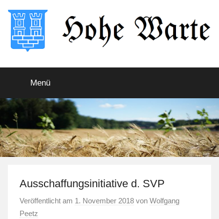
Zum
Inhalt
springen
Hohe
Startseite
Menü
Warte
Ausschaffungsinitiative d. SVP
Veröffentlicht am
1. November 2018
von
Wolfgang
Peetz