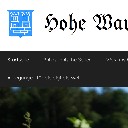
Zum
Inhalt
springen
Hohe
Startseite
Startseite
Philosophische Seiten
Was uns 
Warte
Anregungen für die digitale Welt