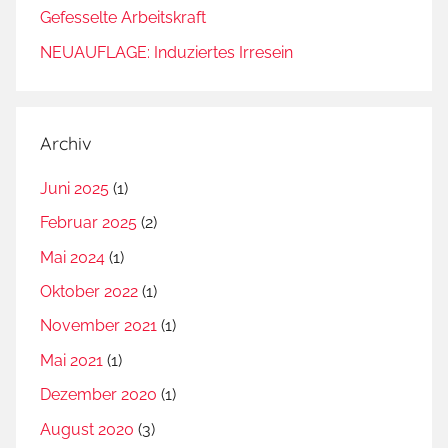
Gefesselte Arbeitskraft
g
e
NEUAUFLAGE: Induziertes Irresein
r
s
d
Archiv
e
r
Juni 2025
(1)
H
Februar 2025
(2)
e
i
Mai 2024
(1)
l
Oktober 2022
(1)
i
November 2021
(1)
g
e
Mai 2021
(1)
n
Dezember 2020
(1)
,
August 2020
(3)
K