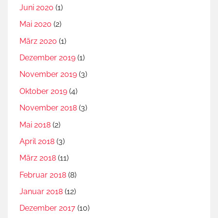
o
Juni 2020
(1)
n
Mai 2020
(2)
r
März 2020
(1)
a
d
Dezember 2019
(1)
W
November 2019
(3)
i
Oktober 2019
(4)
n
d
November 2018
(3)
i
Mai 2018
(2)
s
April 2018
(3)
c
h
März 2018
(11)
,
Februar 2018
(8)
V
Januar 2018
(12)
e
Dezember 2017
(10)
r