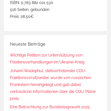
ISBN: 9 783 882 021 530
l
516 Seiten, gebunden
ü
Preis: 28,50€
c
h
t
l
Neueste Beiträge
i
n
Wichtige Petition zur Unterstützung von
g
Friedensverhandlungen im Ukraine-Krieg
e
,
Johann Wadephul, stellvertretender CDU-
H
Fraktionsvorsitzender, wurde von russischen
e
Prankstern hereingelegt und gab dabei
e
vertrauliche Informationen über die CDU-Pläne
r
preis.
l
Eine Betrachtung zur Bundestagswahl 2025
a