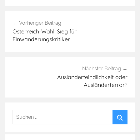
A
Beitragsnavigation
s
Vorheriger Beitrag
y
Österreich-Wahl: Sieg für
l
Einwanderungskritiker
-
T
s
u
Nächster Beitrag
n
Ausländerfeindlichkeit oder
Ausländerterror?
a
m
i
,
Suchen
E
nach:
u
Suchen
r