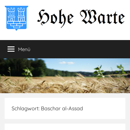
Zum
Inhalt
springen
Hohe
Startseite
Menü
Warte
Schlagwort:
Baschar al-Assad