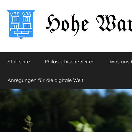
Zum
Inhalt
springen
Hohe
Startseite
Startseite
Philosophische Seiten
Was uns 
Warte
Anregungen für die digitale Welt