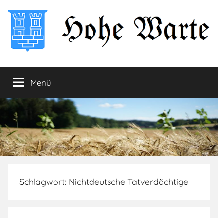
Zum
Inhalt
springen
Hohe
Startseite
Menü
Warte
Schlagwort:
Nichtdeutsche Tatverdächtige