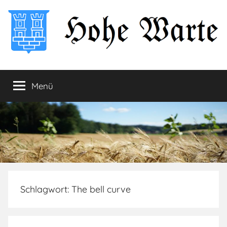
Zum
Inhalt
springen
Hohe
Startseite
Menü
Warte
Schlagwort:
The bell curve