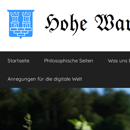
Zum
Inhalt
springen
Hohe
Startseite
Startseite
Philosophische Seiten
Was uns 
Warte
Anregungen für die digitale Welt