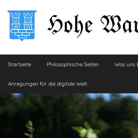
Zum
Inhalt
springen
Hohe
Startseite
Startseite
Philosophische Seiten
Was uns 
Warte
Anregungen für die digitale Welt