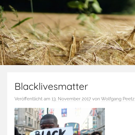
Blacklivesmatter
Veröffentlicht am
13. November 2017
von
Wolfgang Peetz