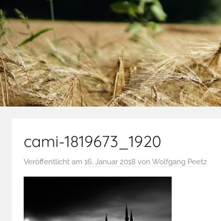
cami-1819673_1920
Veröffentlicht am
16. Januar 2018
von
Wolfgang Peetz