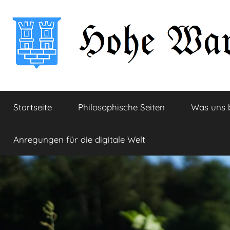
Zum
Inhalt
springen
Hohe
Startseite
Startseite
Philosophische Seiten
Was uns 
Warte
Anregungen für die digitale Welt