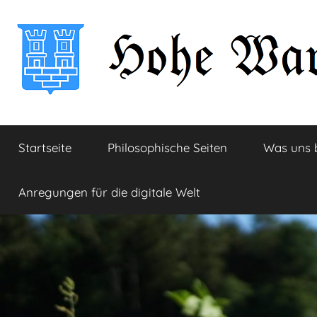
Zum
Inhalt
springen
Hohe
Startseite
Startseite
Philosophische Seiten
Was uns 
Warte
Anregungen für die digitale Welt