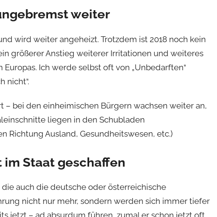
 ungebremst weiter
 und wird weiter angeheizt. Trotzdem ist 2018 noch kein
in größerer Anstieg weiterer Irritationen und weiteres
 Europas. Ich werde selbst oft von „Unbedarften“
h nicht“.
rt – bei den einheimischen Bürgern wachsen weiter an,
einschnitte liegen in den Schubladen
fen Richtung Ausland, Gesundheitswesen, etc.)
t im Staat geschaffen
, die auch die deutsche oder österreichische
rung nicht nur mehr, sondern werden sich immer tiefer
ts jetzt – ad absurdum führen, zumal er schon jetzt oft