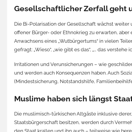
Gesellschaftlicher Zerfall geht
Die Bi-Polarisation der Gesellschaft wächst weiter
offener Bürger- oder Ethnokrieg zu erwarten, aber e
Anwachsens eines „Wutbürgertums“ in vielen Teilen
gefragt: „Wieso“, „wie gibt es das“, „… das verstehe ic
Irritationen und Verunsicherungen – wie geschilde
und werden auch Konsequenzen haben. Auch Sozial
(Mindestsicherung, Notstandshilfe, Familienbeihil
Muslime haben sich längst Staa
Die muslimisch-türkischen Altgäste inklusive derer
Staatsbürgerschaft besitzen, werden durch Vermeh
den Staat krallen und ihn auch – teilweise wie berei