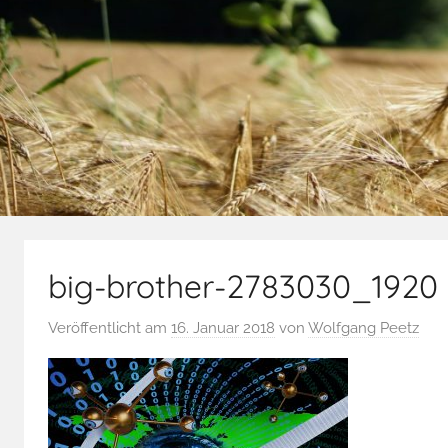
big-brother-2783030_1920
Veröffentlicht am
16. Januar 2018
von
Wolfgang Peetz