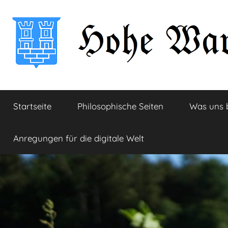
Zum
Inhalt
springen
Hohe
Startseite
Startseite
Philosophische Seiten
Was uns 
Warte
Anregungen für die digitale Welt