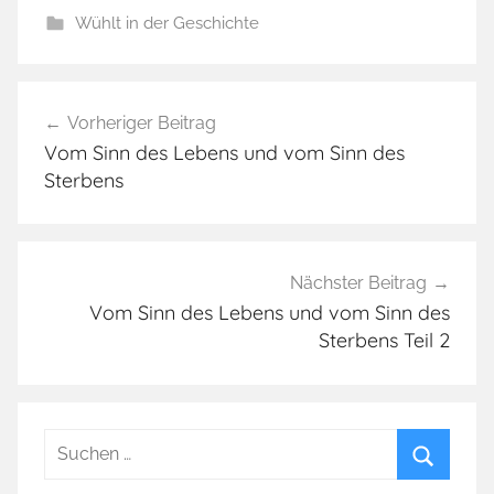
Wühlt in der Geschichte
1
Beitragsnavigation
9
Vorheriger Beitrag
7
Vom Sinn des Lebens und vom Sinn des
9
Sterbens
,
C
i
c
Nächster Beitrag
e
Vom Sinn des Lebens und vom Sinn des
Sterbens Teil 2
r
o
,
H
Suchen
i
nach:
n
Suchen