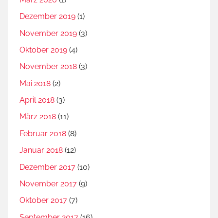
m
a
Dezember 2019
(1)
n
November 2019
(3)
n
Oktober 2019
(4)
,
K
November 2018
(3)
a
Mai 2018
(2)
t
April 2018
(3)
h
o
März 2018
(11)
l
Februar 2018
(8)
i
Januar 2018
(12)
s
c
Dezember 2017
(10)
h
November 2017
(9)
e
Oktober 2017
(7)
B
i
September 2017
(16)