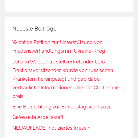
e
f
O
Neueste Beiträge
v
e
Wichtige Petition zur Unterstützung von
r
Friedensverhandlungen im Ukraine-Krieg
b
e
Johann Wadephul, stellvertretender CDU-
c
Fraktionsvorsitzender, wurde von russischen
k
Prankstern hereingelegt und gab dabei
,
vertrauliche Informationen über die CDU-Pläne
G
preis.
e
Eine Betrachtung zur Bundestagswahl 2025
r
h
Gefesselte Arbeitskraft
a
NEUAUFLAGE: Induziertes Irresein
r