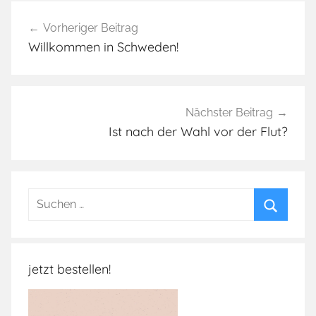
A
Beitragsnavigation
f
Vorheriger Beitrag
D
Willkommen in Schweden!
,
B
e
v
Nächster Beitrag
ö
Ist nach der Wahl vor der Flut?
l
k
e
Suchen
r
nach:
u
Suchen
n
g
jetzt bestellen!
s
a
u