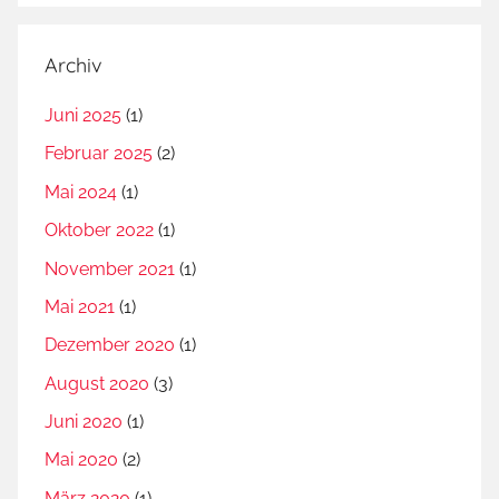
d
F
Archiv
e
i
Juni 2025
(1)
g
Februar 2025
(2)
e
,
Mai 2024
(1)
I
Oktober 2022
(1)
l
November 2021
(1)
s
e
Mai 2021
(1)
J
Dezember 2020
(1)
u
August 2020
(3)
n
k
Juni 2020
(1)
e
Mai 2020
(2)
r
März 2020
(1)