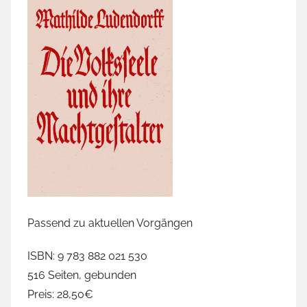
s
t
a
u
s
c
h
,
F
r
a
n
Passend zu aktuellen Vorgängen
z
-
ISBN: 9 783 882 021 530
J
516 Seiten, gebunden
o
Preis: 28,50€
s