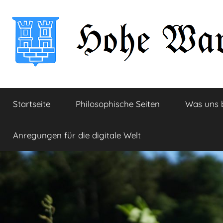
Zum
Inhalt
springen
Hohe
Startseite
Startseite
Philosophische Seiten
Was uns 
Warte
Anregungen für die digitale Welt