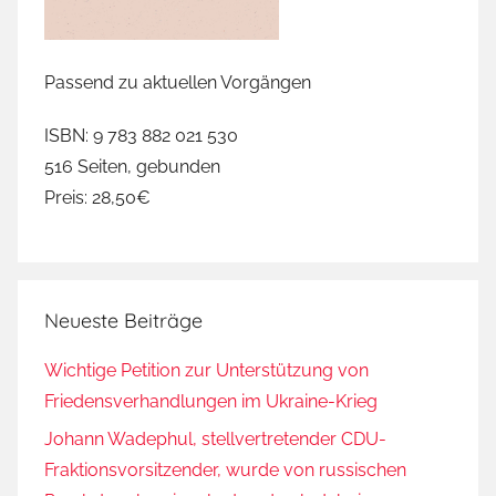
n
d
e
Passend zu aktuellen Vorgängen
r
t
ISBN: 9 783 882 021 530
e
516 Seiten, gebunden
r
Preis: 28,50€
r
o
r
,
Neueste Beiträge
D
i
Wichtige Petition zur Unterstützung von
e
Friedensverhandlungen im Ukraine-Krieg
G
r
Johann Wadephul, stellvertretender CDU-
ü
Fraktionsvorsitzender, wurde von russischen
n