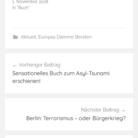
1. November 2018
In "Buch"
Aktuell
,
Europas Dämme Bersten
A
Beitragsnavigation
u
Vorheriger Beitrag
s
Sensationelles Buch zum Asyl-Tsunami
l
erschienen!
ä
n
d
e
Nächster Beitrag
r
Berlin: Terrorismus – oder Bürgerkrieg?
f
e