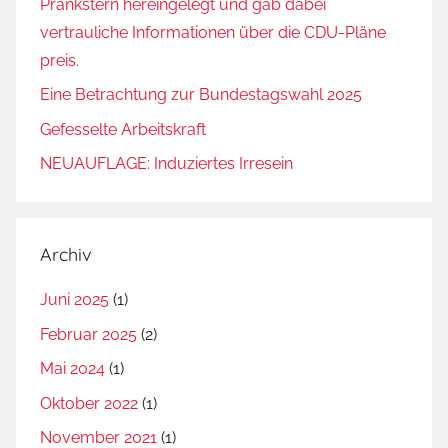
Prankstern hereingelegt und gab dabei
e
vertrauliche Informationen über die CDU-Pläne
n
preis.
,
Eine Betrachtung zur Bundestagswahl 2025
N
o
Gefesselte Arbeitskraft
-
NEUAUFLAGE: Induziertes Irresein
G
o
-
Archiv
Z
o
Juni 2025
(1)
n
Februar 2025
(2)
e
,
Mai 2024
(1)
W
Oktober 2022
(1)
o
November 2021
(1)
l