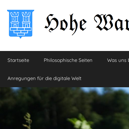
Zum
Inhalt
springen
Hohe
Startseite
Startseite
Philosophische Seiten
Was uns 
Warte
Anregungen für die digitale Welt