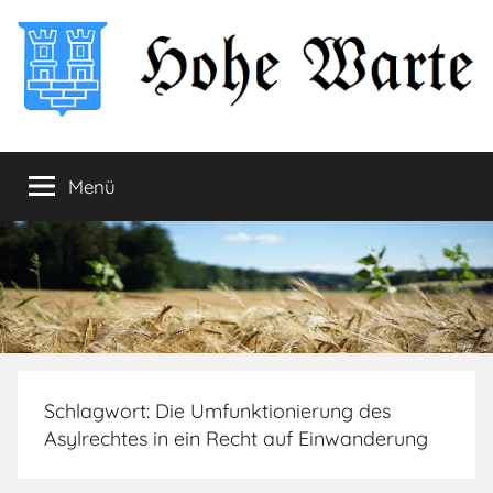
Zum
Inhalt
springen
Hohe
Startseite
Menü
Warte
Schlagwort:
Die Umfunktionierung des
Asylrechtes in ein Recht auf Einwanderung