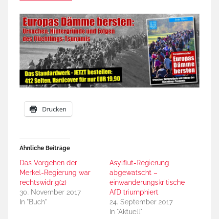
Drucken
Ähnliche Beiträge
Das Vorgehen der
Asylflut-Regierung
Merkel-Regierung war
abgewatscht –
rechtswidrig(2)
einwanderungskritische
30. November 2017
AfD triumphiert
In "Buch"
24. September 2017
In "Aktuell"