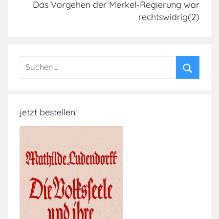
ä
Das Vorgehen der Merkel-Regierung war
rechtswidrig(2)
m
m
e
b
Suchen
e
nach:
r
Suchen
s
t
jetzt bestellen!
e
n
,
G
r
e
n
z