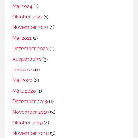
c
Mai 2024
(1)
h
Oktober 2022
(1)
,
November 2021
(1)
P
a
Mai 2021
(1)
r
Dezember 2020
(1)
l
August 2020
(3)
a
m
Juni 2020
(1)
e
Mai 2020
(2)
n
März 2020
(1)
t
a
Dezember 2019
(1)
r
November 2019
(3)
i
Oktober 2019
(4)
s
c
November 2018
(3)