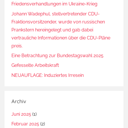
Friedensverhandlungen im Ukraine-Krieg
s
Z
Johann Wadephul, stellvertretender CDU-
i
Fraktionsvorsitzender, wurde von russischen
v
Prankstern hereingelegt und gab dabei
i
vertrauliche Informationen über die CDU-Pläne
l
preis.
i
Eine Betrachtung zur Bundestagswahl 2025
s
Gefesselte Arbeitskraft
a
t
NEUAUFLAGE: Induziertes Irresein
i
o
n
Archiv
s
b
Juni 2025
(1)
r
Februar 2025
(2)
u