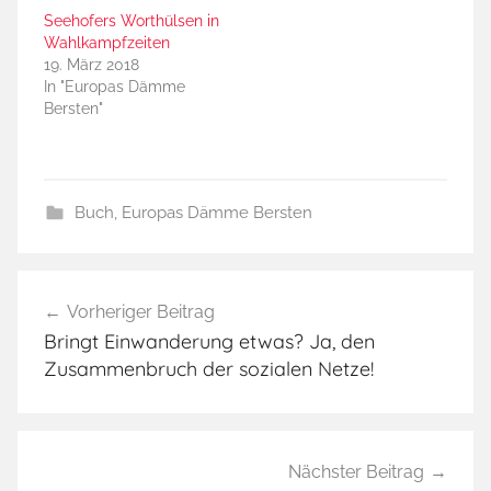
Seehofers Worthülsen in
Wahlkampfzeiten
19. März 2018
In "Europas Dämme
Bersten"
Buch
,
Europas Dämme Bersten
E
Beitragsnavigation
u
Vorheriger Beitrag
r
Bringt Einwanderung etwas? Ja, den
o
Zusammenbruch der sozialen Netze!
p
a
s
D
Nächster Beitrag