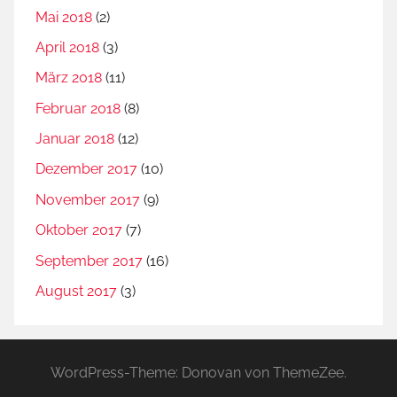
h
Mai 2018
(2)
e
April 2018
(3)
r
U
März 2018
(11)
n
Februar 2018
(8)
t
Januar 2018
(12)
e
Dezember 2017
(10)
r
s
November 2017
(9)
u
Oktober 2017
(7)
c
September 2017
(16)
h
u
August 2017
(3)
n
g
s
WordPress-Theme: Donovan von ThemeZee.
s