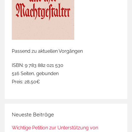
ö
f
f
n
u
n
g
Passend zu aktuellen Vorgängen
2
0
ISBN: 9 783 882 021 530
1
516 Seiten, gebunden
5
Preis: 28,50€
,
M
e
r
Neueste Beiträge
k
e
Wichtige Petition zur Unterstützung von
l