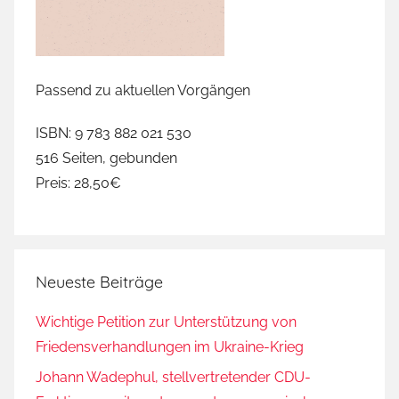
p
a
s
D
Passend zu aktuellen Vorgängen
ä
m
ISBN: 9 783 882 021 530
m
516 Seiten, gebunden
e
Preis: 28,50€
b
e
r
s
Neueste Beiträge
t
e
Wichtige Petition zur Unterstützung von
n
Friedensverhandlungen im Ukraine-Krieg
,
F
Johann Wadephul, stellvertretender CDU-
l