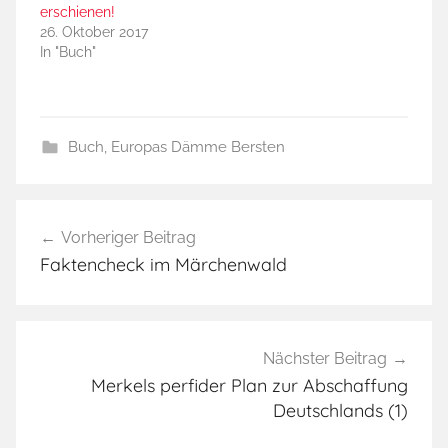
erschienen!
26. Oktober 2017
In "Buch"
Buch
,
Europas Dämme Bersten
B
Beitragsnavigation
u
Vorheriger Beitrag
c
Faktencheck im Märchenwald
h
-
B
l
Nächster Beitrag
o
Merkels perfider Plan zur Abschaffung
g
Deutschlands (1)
,