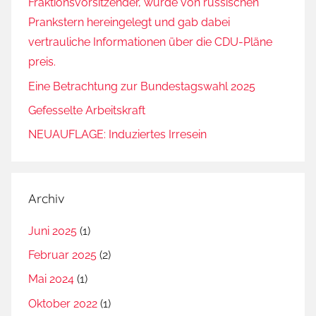
Fraktionsvorsitzender, wurde von russischen
ü
Prankstern hereingelegt und gab dabei
c
vertrauliche Informationen über die CDU-Pläne
h
preis.
t
Eine Betrachtung zur Bundestagswahl 2025
l
i
Gefesselte Arbeitskraft
n
NEUAUFLAGE: Induziertes Irresein
g
s
-
Archiv
T
s
Juni 2025
(1)
u
Februar 2025
(2)
n
a
Mai 2024
(1)
m
Oktober 2022
(1)
i