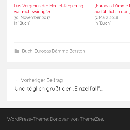
Das Vorgehen der Merkel-Regierung
„Europas Dämme b
war rechtswidrig(2)
ausführlich in der
30. November 2017
5. März 2018
In "Buch"
In "Buch"
Buch
,
Europas Dämme Bersten
B
Beitragsnavigation
u
Vorheriger Beitrag
c
Und täglich grüßt der „Einzelfall“…
h
-
A
u
WordPress-Theme: Donovan von ThemeZee.
s
z