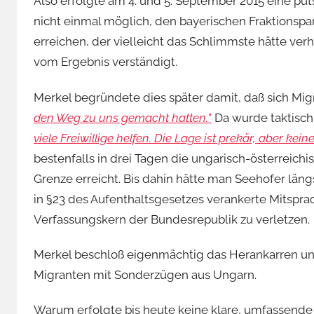
Also erfolgte am 4. und 5. September 2015 eine pu
nicht einmal möglich, den bayerischen Fraktionspa
erreichen, der vielleicht das Schlimmste hätte ver
vom Ergebnis verständigt.
Merkel begründete dies später damit, daß sich Mi
den Weg zu uns gemacht hatten.
”
Da wurde taktisch 
viele Freiwillige helfen. Die Lage ist prekär, aber ke
bestenfalls in drei Tagen die ungarisch-österreic
Grenze erreicht. Bis dahin hätte man Seehofer längs
in §23 des Aufenthaltsgesetzes verankerte Mitspra
Verfassungskern der Bundesrepublik zu verletzen.
Merkel beschloß eigenmächtig das Herankarren unko
Migranten mit Sonderzügen aus Ungarn.
Warum erfolgte bis heute keine klare, umfassende