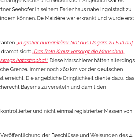
tschartige Nacht- und Nebelaktion. Angeblich war es
rtner Seehofer in seinem Ferienhaus nahe Ingolstadt zu
hindern können. De Maizière war erkrankt und wurde erst
granten
„
in großer humanitärer Not aus Ungarn zu Fuß auf
dramatisiert:
„
Das Rote Kreuz versorgt die Menschen,
ineswegs katastrophal.
“
Diese Marschierer hätten allerdings
hische Grenze, immer noch 260 km vor der deutschen
t erreicht. Die angebliche Dringlichkeit diente dazu, das
cherecht Bayerns zu vereiteln und damit den
ntrollierter und nicht einmal registrierter Massen von
 Veröffentlichung der Beschlüsse und Weisungen des 4.