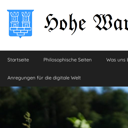
Zum
Inhalt
springen
Hohe
Startseite
Startseite
Philosophische Seiten
Was uns 
Warte
Anregungen für die digitale Welt