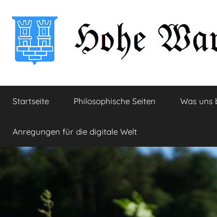
Zum
Inhalt
springen
Hohe
Startseite
Startseite
Philosophische Seiten
Was uns 
Warte
Anregungen für die digitale Welt