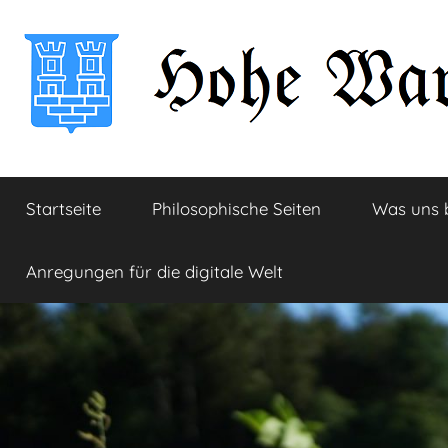
Zum
Inhalt
springen
Hohe
Startseite
Startseite
Philosophische Seiten
Was uns 
Warte
Anregungen für die digitale Welt