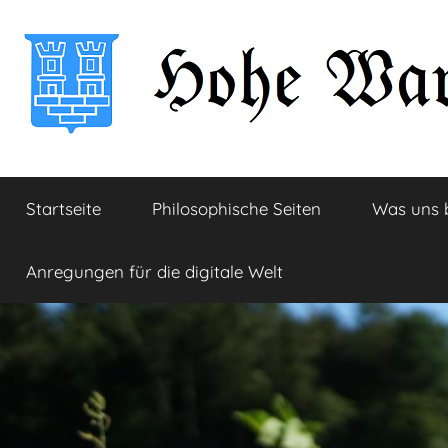
Zum
Inhalt
springen
Hohe
Startseite
Startseite
Philosophische Seiten
Was uns 
Warte
Anregungen für die digitale Welt