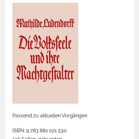
e
s
s
e
r
,
M
i
g
r
a
n
t
e
Passend zu aktuellen Vorgängen
n
g
ISBN: 9 783 882 021 530
e