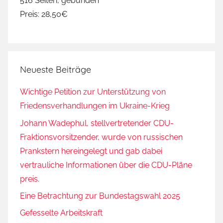
516 Seiten, gebunden
w
Preis: 28,50€
a
l
t
,
Neueste Beiträge
O
p
Wichtige Petition zur Unterstützung von
f
Friedensverhandlungen im Ukraine-Krieg
e
r
Johann Wadephul, stellvertretender CDU-
,
Fraktionsvorsitzender, wurde von russischen
S
Prankstern hereingelegt und gab dabei
t
vertrauliche Informationen über die CDU-Pläne
r
preis.
a
Eine Betrachtung zur Bundestagswahl 2025
f
t
Gefesselte Arbeitskraft