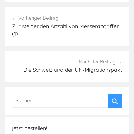
A
Beitragsnavigation
u
Vorheriger Beitrag
s
Zur steigenden Anzahl von Messerangriffen
l
(1)
ä
n
d
e
Nächster Beitrag
r
Die Schweiz und der UN-Migrationspakt
g
e
w
Suchen
a
nach:
l
Suchen
t
,
jetzt bestellen!
M