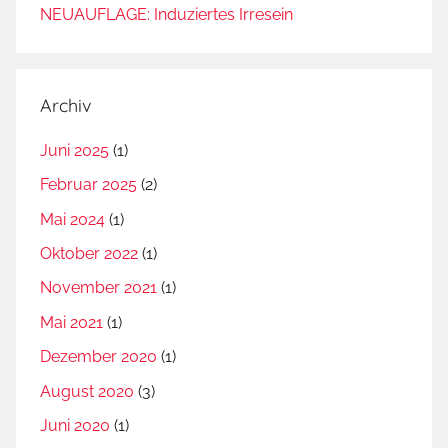
a
NEUAUFLAGE: Induziertes Irresein
t
e
n
Archiv
,
T
Juni 2025
(1)
ö
Februar 2025
(2)
t
e
Mai 2024
(1)
n
Oktober 2022
(1)
,
November 2021
(1)
T
ö
Mai 2021
(1)
t
Dezember 2020
(1)
u
August 2020
(3)
n
g
Juni 2020
(1)
,