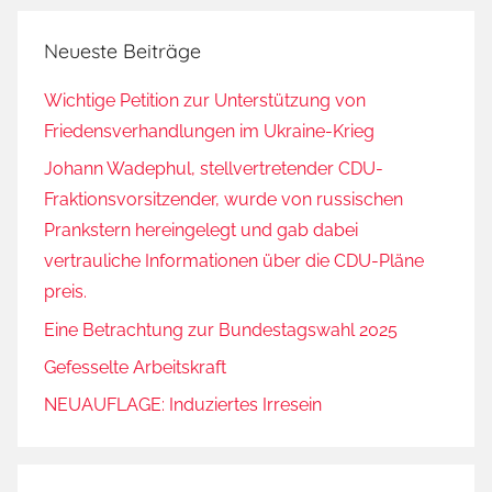
r
Neueste Beiträge
m
a
Wichtige Petition zur Unterstützung von
u
Friedensverhandlungen im Ukraine-Krieg
f
E
Johann Wadephul, stellvertretender CDU-
u
Fraktionsvorsitzender, wurde von russischen
r
Prankstern hereingelegt und gab dabei
o
vertrauliche Informationen über die CDU-Pläne
p
preis.
a
Eine Betrachtung zur Bundestagswahl 2025
2
Gefesselte Arbeitskraft
0
1
NEUAUFLAGE: Induziertes Irresein
5
/
1