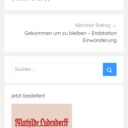
l
a
M
e
Nächster Beitrag
r
Gekommen um zu bleiben – Endstation
Einwanderung
k
e
l
,
Suchen
B
nach:
u
Suchen
c
h
jetzt bestellen!
-
A
u
s