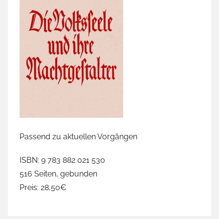
z
u
g
,
C
D
U
/
C
S
U
Passend zu aktuellen Vorgängen
,
D
ISBN: 9 783 882 021 530
e
516 Seiten, gebunden
r
Preis: 28,50€
S
t
u