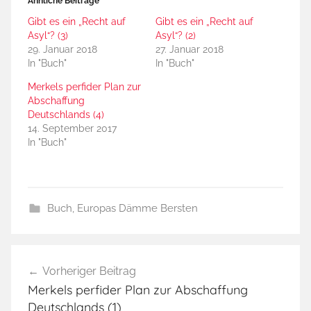
Ähnliche Beiträge
Gibt es ein „Recht auf
Gibt es ein „Recht auf
Asyl“? (3)
Asyl“? (2)
29. Januar 2018
27. Januar 2018
In "Buch"
In "Buch"
Merkels perfider Plan zur
Abschaffung
Deutschlands (4)
14. September 2017
In "Buch"
Buch
,
Europas Dämme Bersten
A
Beitragsnavigation
n
Vorheriger Beitrag
g
Merkels perfider Plan zur Abschaffung
e
Deutschlands (1)