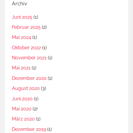
Archiv
6
,
Juni 2025
(1)
E
Februar 2025
(2)
i
n
Mai 2024
(1)
w
Oktober 2022
(1)
a
November 2021
(1)
n
d
Mai 2021
(1)
e
Dezember 2020
(1)
r
August 2020
(3)
u
n
Juni 2020
(1)
g
Mai 2020
(2)
s
März 2020
(1)
u
n
Dezember 2019
(1)