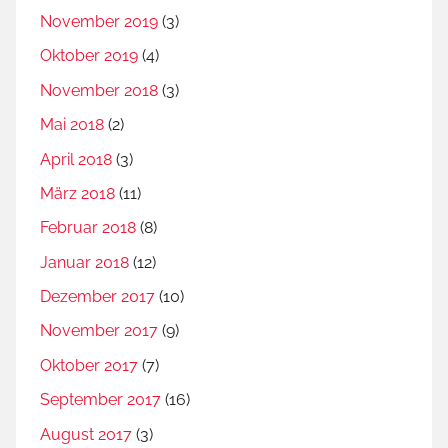
d
November 2019
(3)
A
Oktober 2019
(4)
s
y
November 2018
(3)
l
Mai 2018
(2)
p
April 2018
(3)
o
l
März 2018
(11)
i
Februar 2018
(8)
t
Januar 2018
(12)
i
Dezember 2017
(10)
k
November 2017
(9)
Oktober 2017
(7)
September 2017
(16)
August 2017
(3)