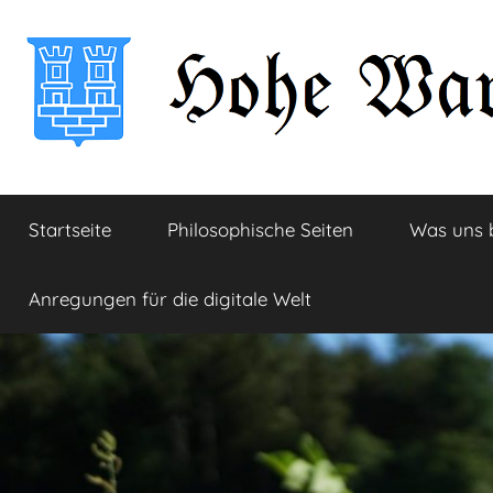
Zum
Inhalt
springen
Hohe
Startseite
Startseite
Philosophische Seiten
Was uns 
Warte
Anregungen für die digitale Welt