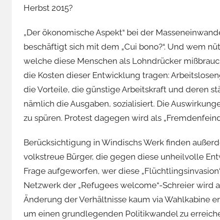
Herbst 2015?
„Der ökonomische Aspekt“ bei der Masseneinwander
beschäftigt sich mit dem „Cui bono?“. Und wem nützt
welche diese Menschen als Lohndrücker mißbrauch
die Kosten dieser Entwicklung tragen: Arbeitslose
die Vorteile, die günstige Arbeitskraft und deren st
nämlich die Ausgaben, sozialisiert. Die Auswirkung
zu spüren. Protest dagegen wird als „Fremdenfeindl
Berücksichtigung in Windischs Werk finden auße
volkstreue Bürger, die gegen diese unheilvolle En
Frage aufgeworfen, wer diese „Flüchtlingsinvasion“
Netzwerk der „Refugees welcome“-Schreier wird auf
Änderung der Verhältnisse kaum via Wahlkabine erf
um einen grundlegenden Politikwandel zu erreichen