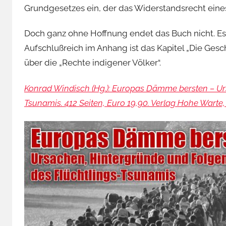
Grundgesetzes ein, der das Widerstandsrecht eines
Doch ganz ohne Hoffnung endet das Buch nicht. Es 
Aufschlußreich im Anhang ist das Kapitel „Die Gesc
über die „Rechte indigener Völker“.
Konrad Windisch (Hg.): Europas Dämme bersten – Ur
Tsunamis. 412 Seiten, Euro 19,90. Verlag Hohe Warte,