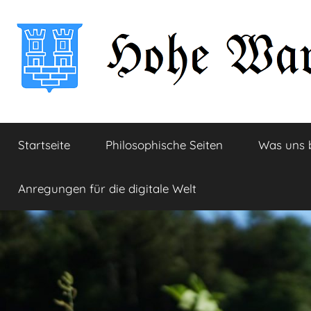
Zum
Inhalt
springen
Hohe
Startseite
Startseite
Philosophische Seiten
Was uns 
Warte
Anregungen für die digitale Welt